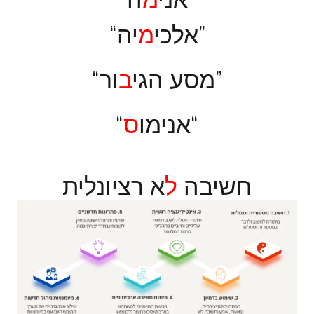
יה”
“אלכי
מ
ור”
“מסע הגי
ב
“
“אנימו
ס
חשיבה
ל
א רציונלית