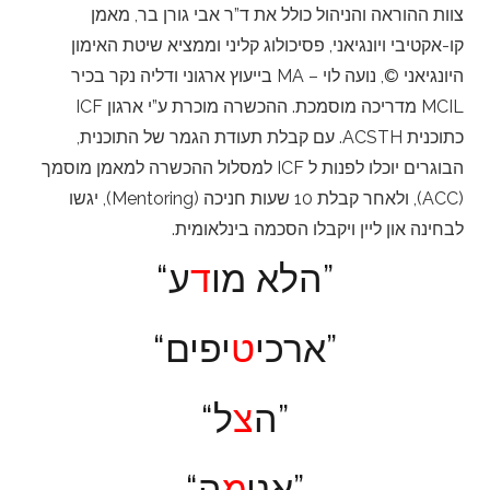
צוות ההוראה והניהול כולל את ד”ר אבי גורן בר, מאמן
קו-אקטיבי ויונגיאני, פסיכולוג קליני וממציא שיטת האימון
היונגיאני
©
, נועה לוי – MA בייעוץ ארגוני ודליה נקר בכיר
MCIL מדריכה מוסמכת. ההכשרה
מוכרת ע”י ארגון ICF
כתוכנית ACSTH.
עם קבלת תעודת הגמר של התוכנית,
הבוגרים יוכלו לפנות ל ICF למסלול ההכשרה למאמן מוסמך
(ACC), ולאחר קבלת 10 שעות חניכה (Mentoring), יגשו
לבחינה און ליין ויקבלו הסכמה בינלאומית.
ע”
“הלא מו
ד
יפים”
“ארכי
ט
ל”
“ה
צ
ה”
“אני
מ